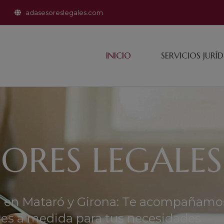
adasesoreslegales.com
INICIO
SERVICIOS JURÍ
SORES LEGALES
a en Mataró y Girona: Te acompañamo
nes a medida para tus necesidades