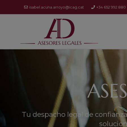
Ir
isabel.acuna.arroyo@icag.cat
+34 652 992 880
al
contenido
ASE
Tu despacho legal de confianz
solucio