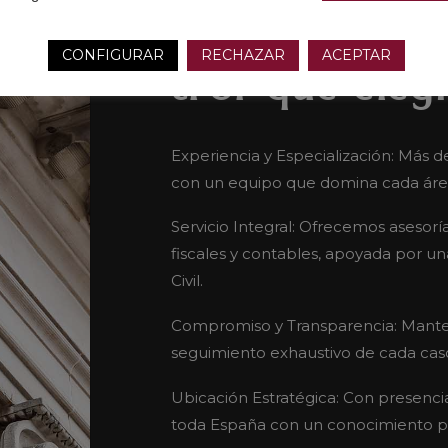
CONFIGURAR
RECHAZAR
ACEPTAR
¿Por que eleg
Experiencia y Especialización: Más d
con un equipo que domina cada área 
Servicio Integral: Ofrecemos asesorí
fiscales y contables, apoyada por u
Civil.
Compromiso y Transparencia: Mante
seguimiento exhaustivo de cada caso, 
Ubicación Estratégica: Con presenci
toda España con un conocimiento pr