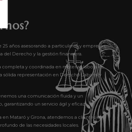
irnos?
e 25 años asesorando a particulares y empresas,
del Derecho y la gestión financiera.
a completa y coordinada en materias laborales,
na sólida representación en Derecho Laboral y
nemos una comunicación fluida y un
garantizando un servicio ágil y eficaz.
a en Mataró y Girona, atendemos a clientes en
ofundo de las necesidades locales.