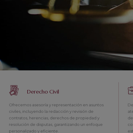
Derecho Civil
Ofrecemos asesoría y representación en asuntos
De
civiles, incluyendo la redacción y revisión de
at
contratos, herencias, derechos de propiedad y
de
resolución de disputas, garantizando un enfoque
co
personalizado y eficiente.
es