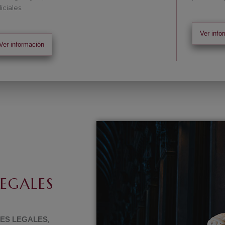
iciales.
Ver info
Ver información
LEGALES
,
ES LEGALES