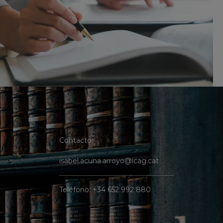
Contacto:
isabel.acuna.arroyo@icag.cat
Teléfono:
+34 652 992 880