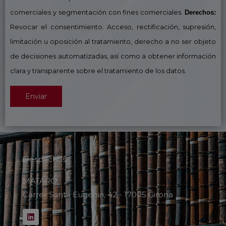
m
comerciales y segmentación con fines comerciales.
Derechos:
p
Revocar el consentimiento. Acceso, rectificación, supresión,
o
limitación u oposición al tratamiento, derecho a no ser objeto
v
de decisiones automatizadas, así como a obtener información
a
clara y transparente sobre el tratamiento de los datos.
c
í
o
.
Despachos:
MATARÓ
Carrer Santa Eugenia, 42 - 17005 Girona
L
i
n