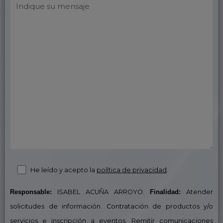
a
v
o
r
,
d
e
j
a
e
s
He leído y acepto la
política de privacidad
.
t
e
Responsable:
ISABEL ACUÑA ARROYO.
Finalidad:
Atender
c
solicitudes de información. Contratación de productos y/o
a
servicios e inscripción a eventos. Remitir comunicaciones