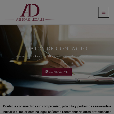
Ir
al
contenido
DATOS DE CONTACTO
Asesoría Laboral y Abogados en Mataró y Girona
CONTACTAR
Contacte con nosotros sin compromiso, pida cita y podremos asesorarle e
indicarle el mejor camino legal, así como recomendarle otros profesionales