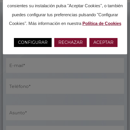
consientes su instalación pulsa "Aceptar Cookies", o también
puedes configurar tus preferencias pulsando "Configurar
Formulario de Contacto
Cookies". Más información en nuestra
Política de Cookies
CONFIGURAR
RECHAZAR
ACEPTAR
P
o
r
f